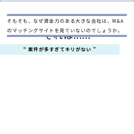
そもそも、なぜ資金力のある大きな会社は、M&A
のマッチングサイトを見ていないのでしょうか。
それは......
“ 案件が多すぎてキリがない ”
M&Aサイトには毎日数十以上もの新規売却案件が
登録されるため全てを精査することは難しいで
す。
また、精査しても本当にM&A後も継続して利益が
上がるかは分かりません。